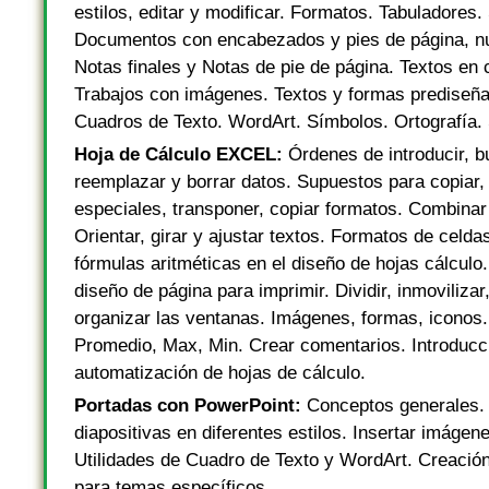
estilos, editar y modificar. Formatos. Tabuladores.
Documentos con encabezados y pies de página, nu
Notas finales y Notas de pie de página. Textos en
Trabajos con imágenes. Textos y formas prediseñad
Cuadros de Texto. WordArt. Símbolos. Ortografía.
Hoja de Cálculo EXCEL:
Órdenes de introducir, b
reemplazar y borrar datos. Supuestos para copiar,
especiales, transponer, copiar formatos. Combinar
Orientar, girar y ajustar textos. Formatos de celda
fórmulas aritméticas en el diseño de hojas cálcul
diseño de página para imprimir. Dividir, inmovilizar
organizar las ventanas. Imágenes, formas, iconos
Promedio, Max, Min. Crear comentarios. Introducci
automatización de hojas de cálculo.
Portadas con PowerPoint:
Conceptos generales.
diapositivas en diferentes estilos. Insertar imágen
Utilidades de Cuadro de Texto y WordArt. Creación
para temas específicos.