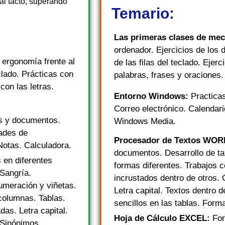
 al tacto, superando
Temario:
Las primeras clases de me
ordenador. Ejercicios de los 
 ergonomía frente al
de las filas del teclado. Ejerc
clado. Prácticas con
palabras, frases y oraciones.
con las letras.
Entorno Windows:
Practica
Correo electrónico. Calendar
s y documentos.
Windows Media.
ades de
Procesador de Textos WO
Notas. Calculadora.
documentos. Desarrollo de ta
 en diferentes
formas diferentes. Trabajos 
 Sangría.
incrustados dentro de otros.
meración y viñetas.
Letra capital. Textos dentro 
 columnas. Tablas.
sencillos en las tablas. For
as. Letra capital.
Hoja de Cálculo EXCEL:
For
 Sinónimos.