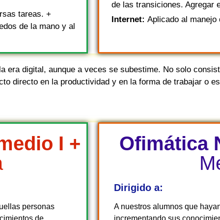
de las transiciones. Agregar
rsas tareas. +
Internet:
Aplicado al manejo 
dedos de la mano y al
a era digital, aunque a veces se subestime. No solo consiste
cto directo en la productividad y en la forma de trabajar o e
medio I +
Ofimática N
a
Me
Dirigido a:
uellas personas
A nuestros alumnos que hayan 
ocimientos de
incrementando sus conocimien