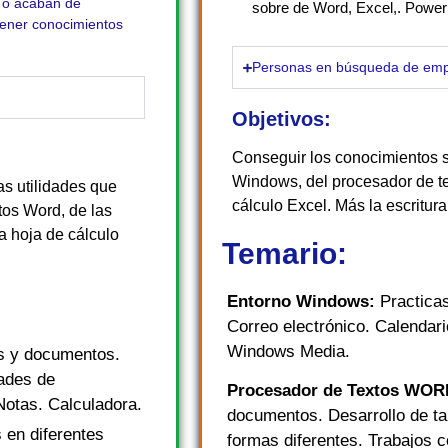
a o acaban de
sobre de Word, Excel,. PowerP
tener conocimientos
Personas en búsqueda de emp
Objetivos:
Conseguir los conocimientos su
Windows, del procesador de te
as utilidades que
cálculo Excel. Más la escritur
tos Word, de las
a hoja de cálculo
Temario:
Entorno Windows:
Practica
Correo electrónico. Calendar
Windows Media.
s y documentos.
ades de
Procesador de Textos WO
Notas. Calculadora.
documentos. Desarrollo de ta
 en diferentes
formas diferentes. Trabajos 