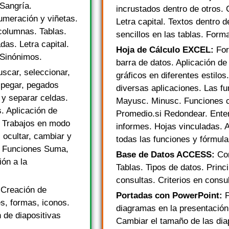
 Sangría.
incrustados dentro de otros.
meración y viñetas.
Letra capital. Textos dentro 
 columnas. Tablas.
sencillos en las tablas. For
as. Letra capital.
Hoja de Cálculo EXCEL:
For
 Sinónimos.
barra de datos. Aplicación de
uscar, seleccionar,
gráficos en diferentes estilo
 pegar, pegados
diversas aplicaciones. Las f
 y separar celdas.
Mayusc. Minusc. Funciones co
s. Aplicación de
Promedio.si Redondear. Enter
o. Trabajos en modo
informes. Hojas vinculadas. A
, ocultar, cambiar y
todas las funciones y fórmul
. Funciones Suma,
Base de Datos ACCESS:
Con
ón a la
Tablas. Tipos de datos. Princ
consultas. Criterios en consul
 Creación de
Portadas con PowerPoint:
P
es, formas, iconos.
diagramas en la presentación.
 de diapositivas
Cambiar el tamaño de las diap