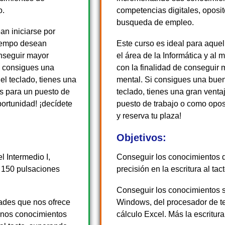
o.
competencias digitales, oposi
busqueda de empleo.
an iniciarse por
tiempo desean
Este curso es ideal para aque
onseguir mayor
el área de la Informática y al
i consigues una
con la finalidad de conseguir
el teclado, tienes una
mental. Si consigues una buena
as para un puesto de
teclado, tienes una gran venta
portunidad! ¡decídete
puesto de trabajo o como oposi
y reserva tu plaza!
Objetivos:
l Intermedio I,
Conseguir los conocimientos d
s 150 pulsaciones
precisión en la escritura al t
Conseguir los conocimientos su
dades que nos ofrece
Windows, del procesador de te
unos conocimientos
cálculo Excel. Más la escritur