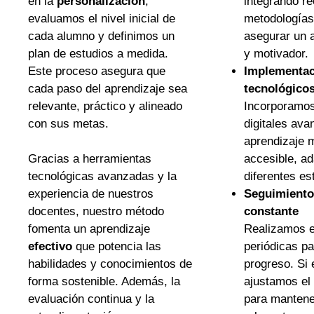
en la
personalización
,
integrando re
evaluamos el nivel inicial de
metodologías
cada alumno y definimos un
asegurar un 
plan de estudios a medida.
y motivador.
Este proceso asegura que
Implementac
cada paso del aprendizaje sea
tecnológico
relevante, práctico y alineado
Incorporamos
con sus metas.
digitales av
aprendizaje m
Gracias a herramientas
accesible, a
tecnológicas avanzadas y la
diferentes es
experiencia de nuestros
Seguimiento
docentes, nuestro método
constante
fomenta un aprendizaje
Realizamos e
efectivo
que potencia las
periódicas pa
habilidades y conocimientos de
progreso. Si 
forma sostenible. Además, la
ajustamos el 
evaluación continua y la
para mantener