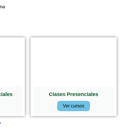
una
iales
Clases Presenciales
Ver cursos
"