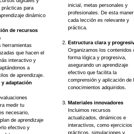
cursos digitales y
inicial, metas personales y
 prácticas para
profesionales. De esta maner
aprendizaje dinámico
cada lección es relevante y
práctica.
ión de recursos
s
Estructura clara y progresi
 herramientas
Organizamos los contenidos 
anzadas que hacen el
forma lógica y progresiva,
ás interactivo y
asegurando un aprendizaje
daptándonos a
efectivo que facilita la
tilos de aprendizaje.
comprensión y aplicación de 
 y adaptación
conocimientos adquiridos.
valuaciones
Materiales innovadores
ra medir tu
Incluimos recursos
es necesario,
actualizados, dinámicos e
plan de aprendizaje
interactivos, como ejercicios
lo efectivo y
prácticos, simulaciones y