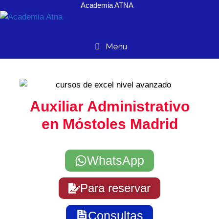
Academia ATNA
contenido
Menu
Auxiliar Administrativo
en Móstoles Madrid
WhatsApp
Para reservar
Consultas