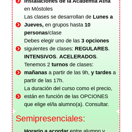
instalaciones de la Academia Atna
en Móstoles
Las clases se desarrollan de
Lunes a
Jueves,
en grupos hasta
10
personas
/clase
Debes elegir uno de las
3 opciones
siguientes de clases:
REGULARES
.
INTENSIVOS
.
ACELERADOS
.
Tenemos 2
turnos
de
clases:
mañanas
a partir de las 9h,
y
tardes
a
partir de las 17h.
La duración del curso como el precio,
están en función de las OPCIONES
que elige el/la alumno(a). Consultar.
Semipresenciales:
Horario a acordar
entre alumno y