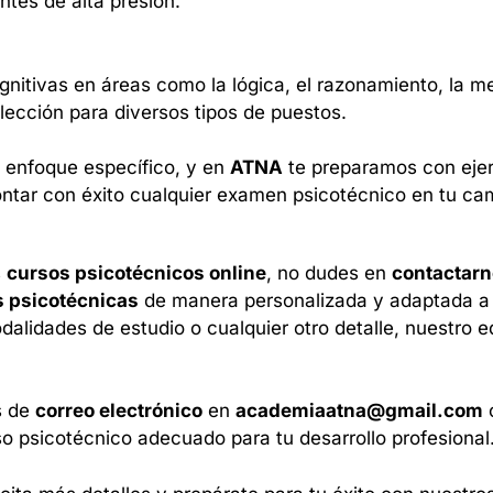
ntes de alta presión.
itivas en áreas como la lógica, el razonamiento, la me
ección para diversos tipos de puestos.
 enfoque específico, y en
ATNA
te preparamos con ejer
ntar con éxito cualquier examen psicotécnico en tu cam
s
cursos psicotécnicos online
, no dudes en
contactar
 psicotécnicas
de manera personalizada y adaptada a 
dalidades de estudio o cualquier otro detalle, nuestro e
s de
correo electrónico
en
academiaatna@gmail.com
o
o psicotécnico adecuado para tu desarrollo profesional